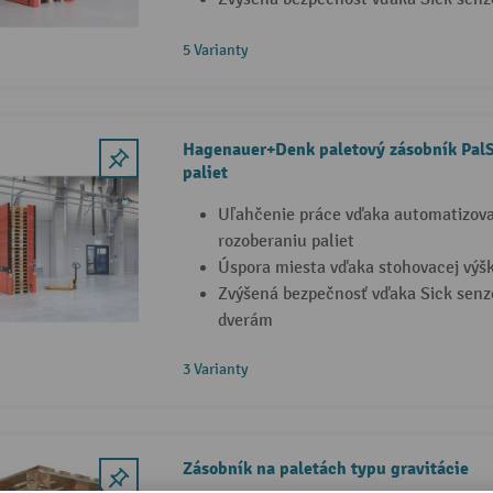
5 Varianty
Hagenauer+Denk paletový zásobník PalSe
paliet
Uľahčenie práce vďaka automatizov
rozoberaniu paliet
Úspora miesta vďaka stohovacej výšk
Zvýšená bezpečnosť vďaka Sick senz
dverám
3 Varianty
Zásobník na paletách typu gravitácie