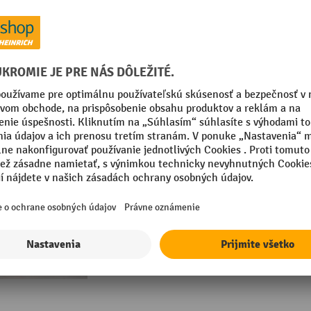
Šetrné k životnému prostrediu gravi
Dávkovač
Nevyžaduje napájanie ani
odsávanie stlačeného vzduchu a stoh
Hagenauer+Denk paletový zásobník PalSe
Uľahčenie práce vďaka manipulácii s
paletami
Úspora miesta vďaka vysokému stoh
Zvýšená bezpečnosť vďaka Sick senz
automatickému uzatváraniu medzier