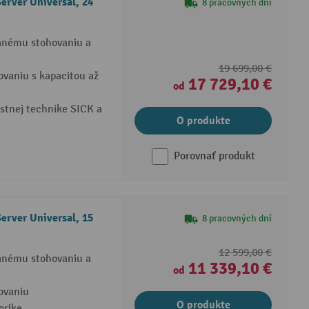
erver Universal, 24
8 pracovných dní
anému stohovaniu a
19 699,00 €
vaniu s kapacitou až
17 729,10 €
od
stnej technike SICK a
O produkte
Porovnať produkt
erver Universal, 15
8 pracovných dní
12 599,00 €
anému stohovaniu a
11 339,10 €
od
ovaniu
O produkte
orike