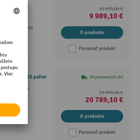
tačných paliet
11 099,00 €
9 989,10 €
ovanie v jednej
O produkte
Porovnať produkt
rver GM 5, 15 paliet
50 pracovných dní
 blokmi s až 5
23 099,00 €
20 789,10 €
ovaniu
orike a
O produkte
.
Porovnať produkt