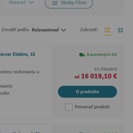
Nosnosť
Všetky filtre
Zoradiť podľa:
Relevantnosť
Zobraziť:
rver Elektro, 15
8 pracovných dní
17 799,00 €
anému stohovaniu a
16 019,10 €
od
ovaniu
O produkte
orike
Porovnať produkt