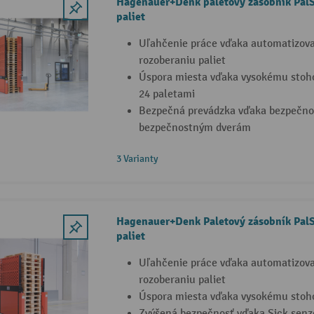
Hagenauer+Denk paletový zásobník PalS
paliet
Uľahčenie práce vďaka automatizov
rozoberaniu paliet
Úspora miesta vďaka vysokému stoho
24 paletami
Bezpečná prevádzka vďaka bezpečno
bezpečnostným dverám
3 Varianty
Hagenauer+Denk Paletový zásobník PalS
paliet
Uľahčenie práce vďaka automatizov
rozoberaniu paliet
Úspora miesta vďaka vysokému stoh
Zvýšená bezpečnosť vďaka Sick senz