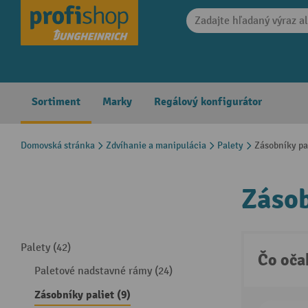
search
Skip to main navigation
Sortiment
Marky
Regálový konfigurátor
Domovská stránka
Zdvíhanie a manipulácia
Palety
Zásobníky pa
Zásob
Palety (42)
Čo oča
Paletové nadstavné rámy (24)
Zásobníky paliet (9)