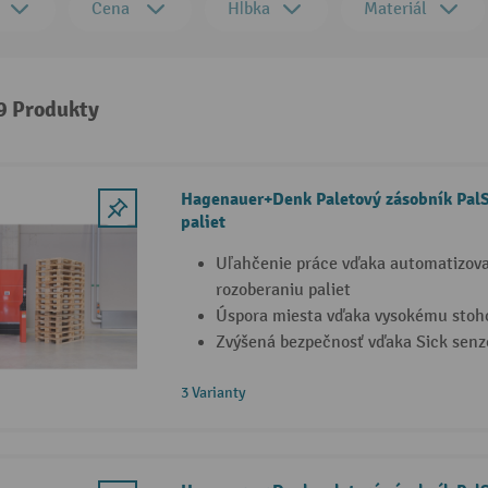
Cena
Hĺbka
Materiál
 9 Produkty
Hagenauer+Denk Paletový zásobník PalSe
paliet
Uľahčenie práce vďaka automatizov
rozoberaniu paliet
Úspora miesta vďaka vysokému stoh
Zvýšená bezpečnosť vďaka Sick senz
3 Varianty