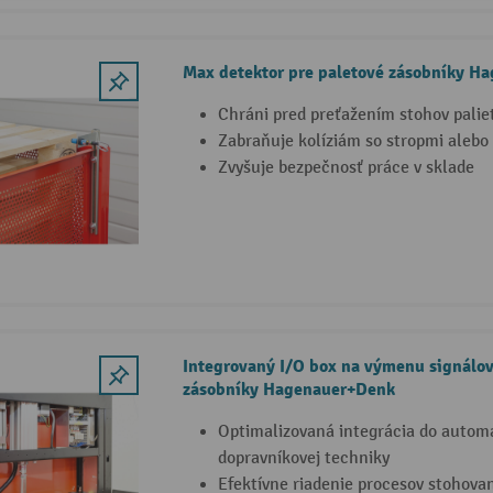
Max detektor pre paletové zásobníky H
Chráni pred preťažením stohov palie
Zabraňuje kolíziám so stropmi alebo
Zvyšuje bezpečnosť práce v sklade
Integrovaný I/O box na výmenu signálov
zásobníky Hagenauer+Denk
Optimalizovaná integrácia do autom
dopravníkovej techniky
Efektívne riadenie procesov stohovan