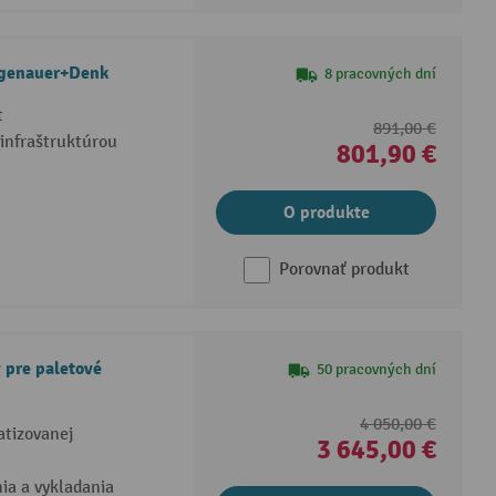
agenauer+Denk
8 pracovných dní
t
891,00 €
 infraštruktúrou
801,90 €
O produkte
Porovnať produkt
 pre paletové
50 pracovných dní
4 050,00 €
atizovanej
3 645,00 €
ia a vykladania