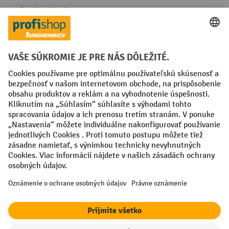
Spôsoby platby
Creditcard (Master)
Creditcard (Visa)
PayPal
Faktúra
Predplatba
Sociálne siete
Facebook
YouTube
LinkedIn
Nastavenia ochrany osobných údajov
All prices excl. VAT plus
shipping costs
and possible delivery charges,
if not stated otherwise.
¹ Zľava platí do vypredania zásob. Zľava sa nevzťahuje na špeciálne
ceny. Kombinácia s inými percentuálnymi zľavami alebo poukazmi nie