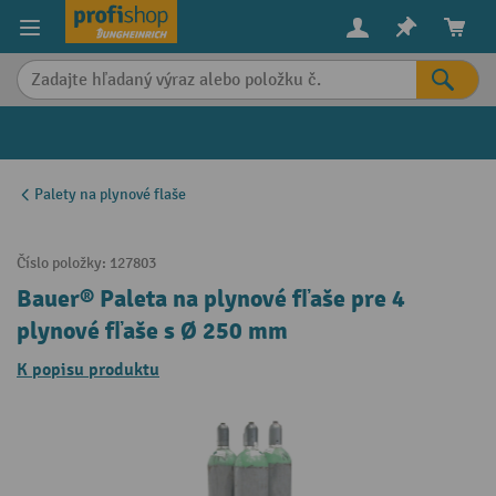
in content
Palety na plynové flaše
Číslo položky:
127803
Bauer® Paleta na plynové fľaše pre 4
plynové fľaše s Ø 250 mm
K popisu produktu