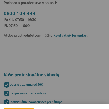
Podpora a poradenstvo v oblasti:
0800 109 999
Po-Čt, 07:30 - 16:30
Pi, 07:30 - 16:00
Kontaktný formulár
Alebo prostredníctvom nášho
.
Vaše profesionálne výhody
Doprava zdarma od 50€
Bezpečná ochrana údajov
Individuálne poradenstvo pri nákupe