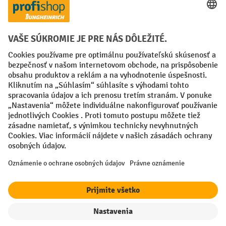
Spôsoby platby
Creditcard (Master)
Creditcard (Visa)
PayPal
Faktúra
Predplatba
Sociálne siete
Facebook
YouTube
LinkedIn
Nastavenia ochrany osobných údajov
All prices excl. VAT plus
shipping costs
and possible delivery charges,
if not stated otherwise.
filter
Triedenie
¹ Zľava platí do vypredania zásob. Zľava sa nevzťahuje na špeciálne