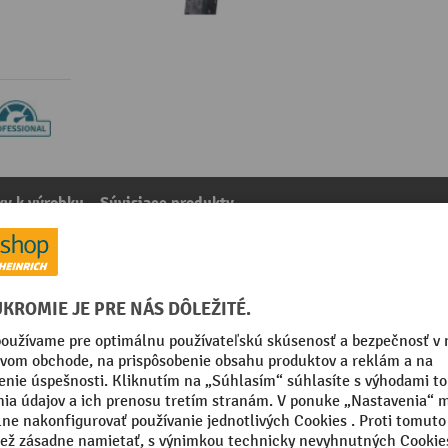
y k výrobku
Súvisiace produkty
ce vrátane Úchytka, galvanizovaná
kategórie:
Príslušenstvo k regálom so sudmi
mm
Výška