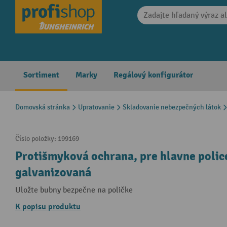
search
Skip to main navigation
Sortiment
Marky
Regálový konfigurátor
Domovská stránka
Upratovanie
Skladovanie nebezpečných látok
Číslo položky:
199169
Protišmyková ochrana, pre hlavne polic
galvanizovaná
Uložte bubny bezpečne na poličke
K popisu produktu