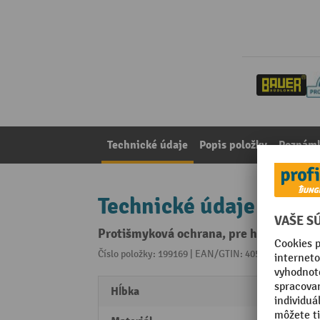
Technické údaje
Popis položky
Poznámk
Technické údaje
Protišmyková ochrana, pre hlavne poli
Číslo položky: 199169 | EAN/GTIN: 4055091208091
Z 
Hĺbka
275 