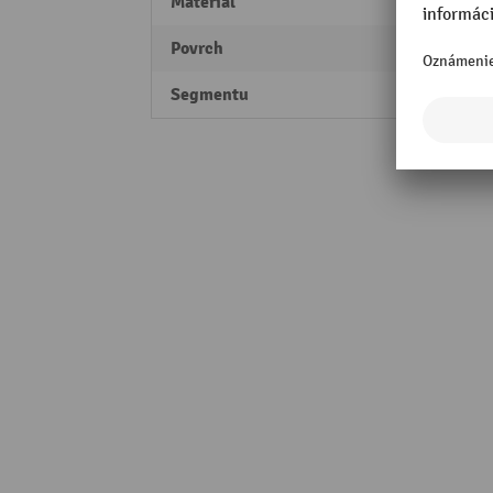
Materiál
Oceľ
Povrch
pozin
Segmentu
Profes