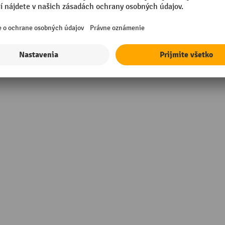
Značka
kovaná
Šírka
sional