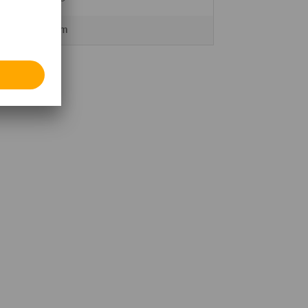
Bauer®
290 mm