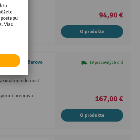
94,90 €
O produkte
arrel Bock, žiarovo
19 pracovných dní
maximálnu odolnosť
spornú prepravu
167,00 €
O produkte