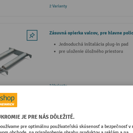
2 Varianty
Zásuvná opierka valcov, pre hlavne poli
Jednoduchá inštalácia plug-in pad
pre uloženie úložného priestoru
2 Varianty
Galvanizovaný kontajnerový stojan na va
zberného zásobníka
Vyrobené z galvanizovanej ocele