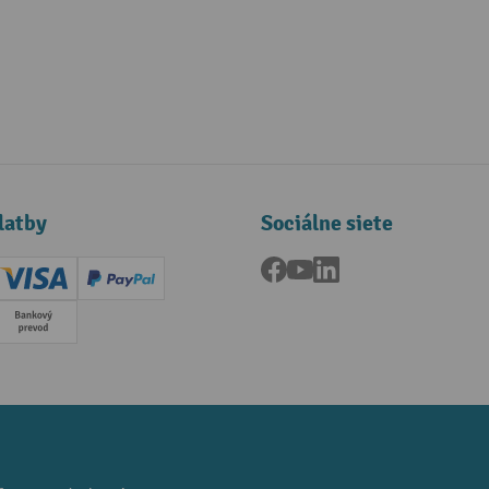
latby
Sociálne siete
Facebook
YouTube
LinkedIn
ard (Master)
Creditcard (Visa)
PayPal
a
Predplatba