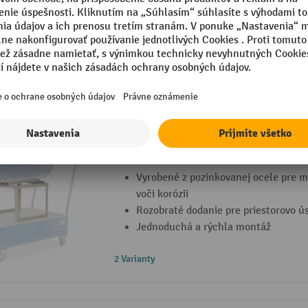
vrátane odkvapkávacej misky
Jednoduchá inštalácia
Regál na nebezpečné materiály Bauer® B
pozinkovaný
Vyrobené z pozinkovanej ocele pre 
voči korózii
Rozobraté dodanie pre priestorovo ú
Jednoduchá a rýchla montáž
2 Varianty