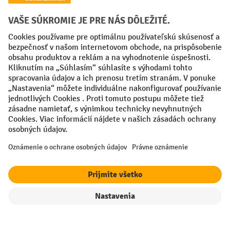
Creditcard (Master)
Creditcard (Visa)
PayPal
Faktúra
Predplatba
Sociálne siete
Facebook
YouTube
LinkedIn
Nastavenia ochrany osobných údajov
All prices excl. VAT plus
shipping costs
and possible delivery charges,
if not stated otherwise.
filter
Triedenie
¹ Zľava platí do vypredania zásob. Zľava sa nevzťahuje na špeciálne
ceny. Kombinácia s inými percentuálnymi zľavami alebo poukazmi nie
je možná.