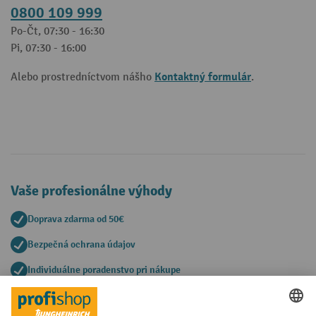
0800 109 999
Po-Čt, 07:30 - 16:30
Pi, 07:30 - 16:00
Kontaktný formulár
Alebo prostredníctvom nášho
.
Vaše profesionálne výhody
Doprava zdarma od 50€
Bezpečná ochrana údajov
Individuálne poradenstvo pri nákupe
Spôsoby platby