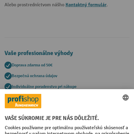
Kontaktný formulár
Alebo prostredníctvom nášho
.
Vaše profesionálne výhody
Doprava zdarma od 50€
Bezpečná ochrana údajov
Individuálne poradenstvo pri nákupe
Spôsoby platby
Creditcard (Master)
Creditcard (Visa)
PayPal