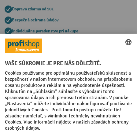
Doprava zdarma od 50€
Bezpečná ochrana údajov
Individuálne poradenstvo pri nákupe
Spôsoby platby
Creditcard (Master)
Creditcard (Visa)
PayPal
Faktúra
Predplatba
Sociálne siete
Facebook
YouTube
LinkedIn