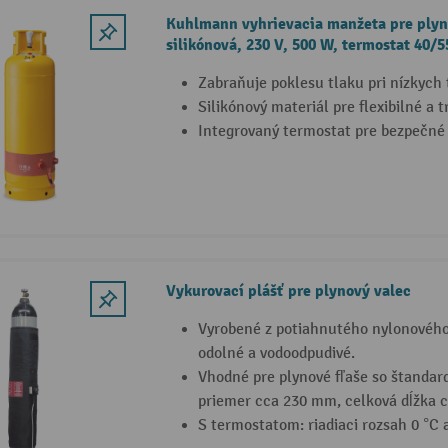
Kuhlmann vyhrievacia manžeta pre plyno
silikónová, 230 V, 500 W, termostat 40/5
Zabraňuje poklesu tlaku pri nízkych
Silikónový materiál pre flexibilné a t
Integrovaný termostat pre bezpečné
Vykurovací plášť pre plynový valec
Vyrobené z potiahnutého nylonového
odolné a vodoodpudivé.
Vhodné pre plynové fľaše so štandar
priemer cca 230 mm, celková dĺžka c
S termostatom: riadiaci rozsah 0 °C 