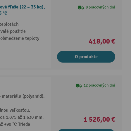
vé fľaše (22 – 33 kg),
8 pracovných dní
5 °C
 teplotách
rvalé použitie
 obmedzenie teploty
418,00 €
O produkte
12 pracovných dní
 materiálu (polyamid),
dnou veľkosťou:
ca 1,075 až 1 630 mm.
1 526,00 €
až +90 °C Trieda