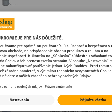
Vyhrievacia manžeta Kuhlmann ATEX pre
Na bezpečné a účinné vyhrievanie š
fliaš v oblastiach ohrozených výbuc
a zóny 21/22 (prach)
Zodpovedá aktuálne platnej smerni
Musí sa riadiť a obmedziť v kombinác
s regulátorom/obmedzovačom ATEX
3 Varianty
Vyhrievacia manžeta Kuhlmann pre plyn
Zabraňuje tvorbe námrazy a zabezpe