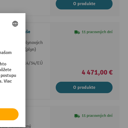
O produkte
 plynové fľaše
11 pracovných dní
tandardných plynových
hom zóny 1/2 (plyn)
ci ATEX RL 2014/34/EÚ
ii
4 471,00 €
O produkte
ové fľaše
11 pracovných dní
čuje konštantný