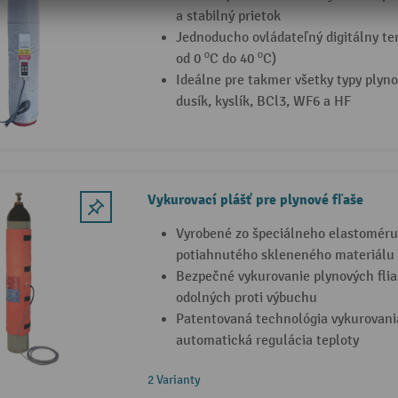
a stabilný prietok
Jednoducho ovládateľný digitálny te
od 0 ºC do 40 ºC)
Ideálne pre takmer všetky typy plyno
dusík, kyslík, BCl3, WF6 a HF
Vykurovací plášť pre plynové fľaše
Vyrobené zo špeciálneho elastoméru
potiahnutého skleneného materiálu
Bezpečné vykurovanie plynových flia
odolných proti výbuchu
Patentovaná technológia vykurovania
automatická regulácia teploty
2 Varianty