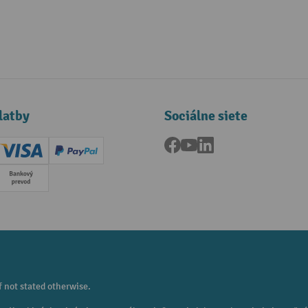
latby
Sociálne siete
Facebook
YouTube
LinkedIn
ard (Master)
Creditcard (Visa)
PayPal
a
Predplatba
f not stated otherwise.