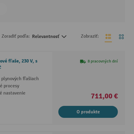
Zoradiť podľa:
Relevantnosť
Zobraziť:
vé fľaše, 230 V, s
8 pracovných dní
C
 plynových fľašiach
né procesy
né nastavenie
711,00 €
O produkte