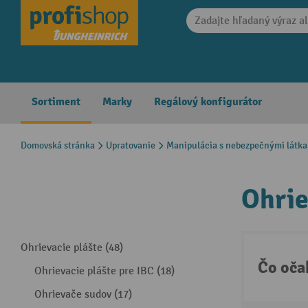
search
Skip to main navigation
Sortiment
Marky
Regálový konfigurátor
Domovská stránka
Upratovanie
Manipulácia s nebezpečnými látk
Ohrie
Ohrievacie plášte (48)
Čo oča
Ohrievacie plášte pre IBC (18)
Ohrievače sudov (17)