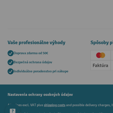
Vaše profesionálne výhody
Spôsoby p
Doprava zdarma od 50€
Creditc
Bezpečná ochrana údajov
Faktúr
Individuálne poradenstvo pri nákupe
Nastavenia ochrany osobných údajov
All prices excl. VAT plus
shipping costs
and possible delivery charges, i