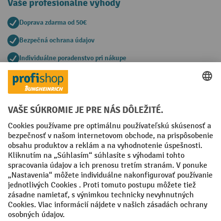
Vaše profesionálne výhody
Doprava zdarma od 50€
Bezpečná ochrana údajov
Individuálne poradenstvo pri nákupe
Spôsoby platby
Creditcard (Master)
Creditcard (Visa)
PayPal
Faktúra
Predplatba
Sociálne siete
Facebook
YouTube
LinkedIn