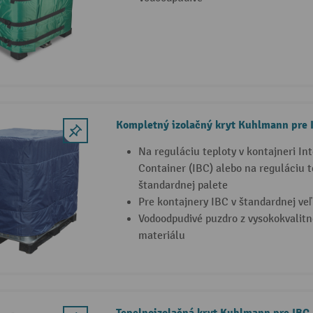
Kompletný izolačný kryt Kuhlmann pre 
Na reguláciu teploty v kontajneri I
Container (IBC) alebo na reguláciu 
štandardnej palete
Pre kontajnery IBC v štandardnej veľk
Vodoodpudivé puzdro z vysokokvalit
materiálu
Tepelnoizolačná kryt Kuhlmann pre IBC