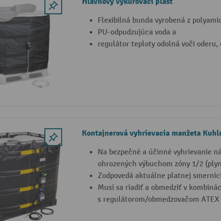
Hlavňový vykurovací plášť
Flexibilná bunda vyrobená z polyam
PU-odpudzujúca voda a
regulátor teploty odolná voči oderu, 
Kontajnerová vyhrievacia manžeta Kuh
Na bezpečné a účinné vyhrievanie ná
ohrozených výbuchom zóny 1/2 (plyn)
Zodpovedá aktuálne platnej smerni
Musí sa riadiť a obmedziť v kombinác
s regulátorom/obmedzovačom ATEX