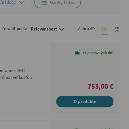
a/nádoby
Všetky filtre
Zoradiť podľa:
Relevantnosť
Zobraziť:
11 pracovných dní
ontajneri IBC
ardnou veľkosťou
753,00 €
O produkte