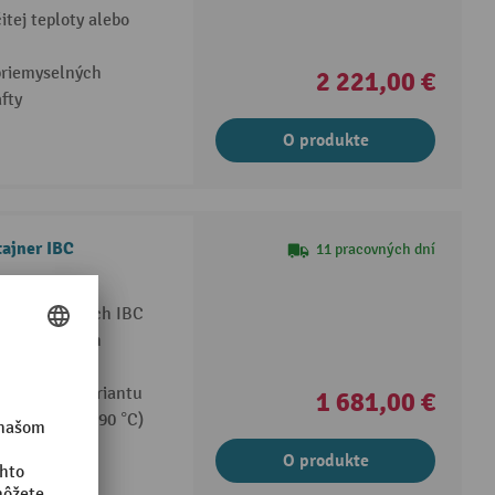
itej teploty alebo
priemyselných
2 221,00 €
afty
O produkte
ajner IBC
11 pracovných dní
 v kontajneroch IBC
priemyselných
afty
vislosti od variantu
1 681,00 €
alebo 0 °C až 90 °C)
O produkte