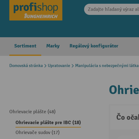
search
Skip to main navigation
Sortiment
Marky
Regálový konfigurátor
Domovská stránka
Upratovanie
Manipulácia s nebezpečnými látk
Ohrie
Ohrievacie plášte (48)
Čo oča
Ohrievacie plášte pre IBC (18)
Ohrievače sudov (17)