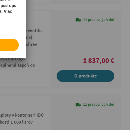
11 pracovných dní
do výpustného ventilu
m časom čakania)
e vyvinuté na ohrev
torú musí byť
1 837,00 €
naplnená aspoň do
O produkte
11 pracovných dní
eploty v kontajneri IBC
osti 1 000 litrov