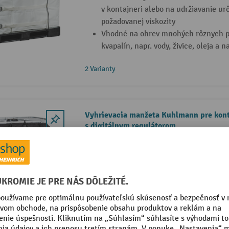
v kontajneri alebo na udržiavanie urč
požadovanej viskozity
Vhodné na ohrev mnohých rôznych 
kvapalín, napr. vody, živice, oleja a n
2 Varianty
Vyhrievacia manžeta Kuhlmann pre kont
s digitálnym regulátorom
Ideálne na presné ohrievanie tovaru
Vhodné na ohrev mnohých rôznych 
kvapalín, napr. vody, živice, oleja a n
S 1 alebo viacerými termostatmi v zá
(nastaviteľné v rozpätí 0 °C až 40 °C 
3 Varianty