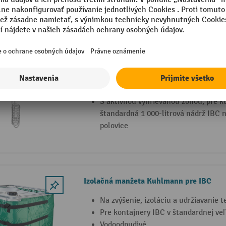
Ponorné ohrievače Kuhlmann IBC
Odovzdáva teplo priamo a okamžite 
(optimálna funkcia ohrevu s krátky
Nízke povrchové zaťaženie, špeciáln
citlivých látok
S aktívnou vyhrievanou zónou, pre k
štandardná 1 000-litrová nádrž IBC 
polovice
Izolačná manžeta Kuhlmann pre IBC
Na zvýšenie, izoláciu a udržiavanie t
Pre kontajnery IBC v štandardnej veľk
Vodoodpudivé