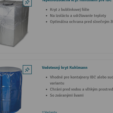
Kryt z bublinkovej fólie
Na izoláciu a udržiavanie teploty
Optimálna ochrana pred slnečným ž
Vodotesný kryt Kuhlmann
Vhodné pre kontajnery IBC alebo sudy
variantu
Chráni pred vodou a vlhkým prostre
So zváranými švami
2 Varianty