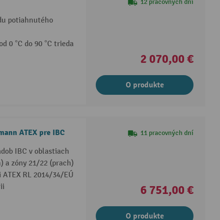
12 pracovných dní
idu potiahnutého
od 0 °C do 90 °C trieda
2 070,00 €
O produkte
lmann ATEX pre IBC
11 pracovných dní
dob IBC v oblastiach
 a zóny 21/22 (prach)
ci ATEX RL 2014/34/EÚ
ii
6 751,00 €
O produkte