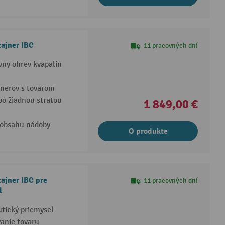
ajner IBC
11 pracovných dní
vny ohrev kvapalín
nerov s tovarom
bo žiadnou stratou
1 849,00 €
 obsahu nádoby
O produkte
ajner IBC pre
11 pracovných dní
l
tický priemysel
vanie tovaru