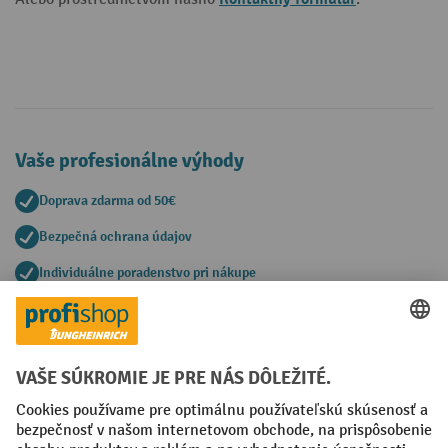
Vaše profesionálne výhody
Doprava zdarma od 50€
Bezpečná ochrana údajov
Individuálne poradenstvo pri nákupe
Spôsoby platby
Creditcard (Master)
Creditcard (Visa)
PayPal
Faktúra
Predplatba