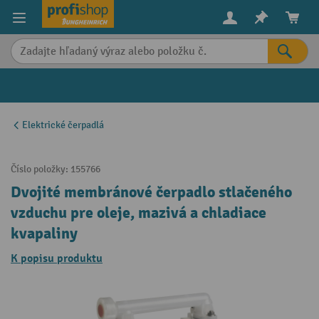
in content
Elektrické čerpadlá
Číslo položky:
155766
Dvojité membránové čerpadlo stlačeného
vzduchu pre oleje, mazivá a chladiace
kvapaliny
K popisu produktu