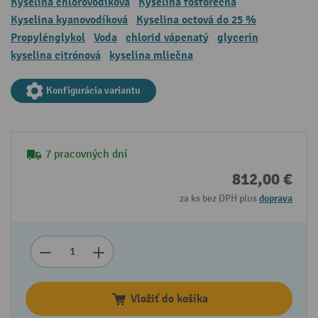
Kyselina chlorovodíková
Kyselina fosforečná
Kyselina kyanovodíková
Kyselina octová do 25 %
Propylénglykol
Voda
chlorid vápenatý
glycerín
kyselina citrónová
kyselina mliečna
Konfigurácia variantu
7 pracovných dní
812,00 €
za ks bez DPH plus
doprava
Vložiť do košíka