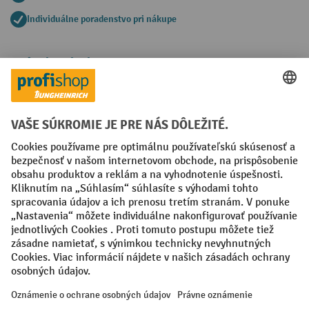
Individuálne poradenstvo pri nákupe
Spôsoby platby
Creditcard (Master)
Creditcard (Visa)
PayPal
Faktúra
Predplatba
Sociálne siete
Facebook
YouTube
LinkedIn
Nastavenia ochrany osobných údajov
All prices excl. VAT plus
shipping costs
and possible delivery charges,