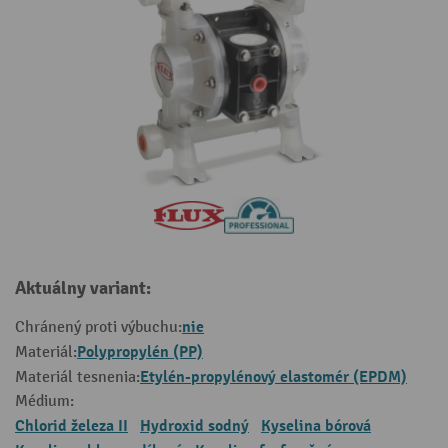
Aktuálny variant:
nie
Chránený proti výbuchu:
Polypropylén (PP)
Materiál:
Etylén-propylénový elastomér (EPDM)
Materiál tesnenia:
Médium:
Chlorid železa II
Hydroxid sodný
Kyselina bórová