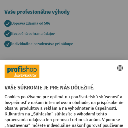
Vaše profesionálne výhody
Doprava zdarma od 50€
Bezpečná ochrana údajov
Individuálne poradenstvo pri nákupe
Spôsoby platby
Creditcard (Master)
Creditcard (Visa)
PayPal
Faktúra
Predplatba
Sociálne siete
Facebook
YouTube
LinkedIn