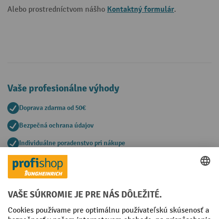
Kontaktný formulár
Alebo prostredníctvom nášho
.
Vaše profesionálne výhody
Doprava zdarma od 50€
Bezpečná ochrana údajov
Individuálne poradenstvo pri nákupe
Spôsoby platby
Creditcard (Master)
Creditcard (Visa)
PayPal