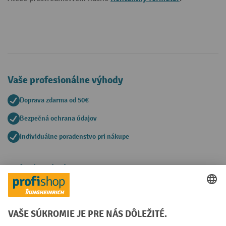
Vaše profesionálne výhody
Doprava zdarma od 50€
Bezpečná ochrana údajov
Individuálne poradenstvo pri nákupe
Spôsoby platby
Creditcard (Master)
Creditcard (Visa)
PayPal
Faktúra
Predplatba