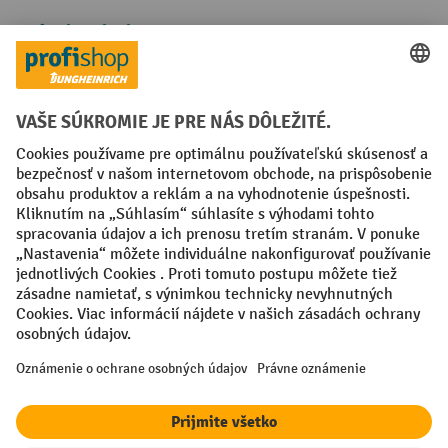
Spôsoby platby
Creditcard (Master)
Creditcard (Visa)
PayPal
Faktúra
Predplatba
Sociálne siete
Facebook
YouTube
LinkedIn
Nastavenia ochrany osobných údajov
All prices excl. VAT plus
shipping costs
and possible delivery charges,
if not stated otherwise.
¹ Zľava platí do vypredania zásob. Zľava sa nevzťahuje na špeciálne