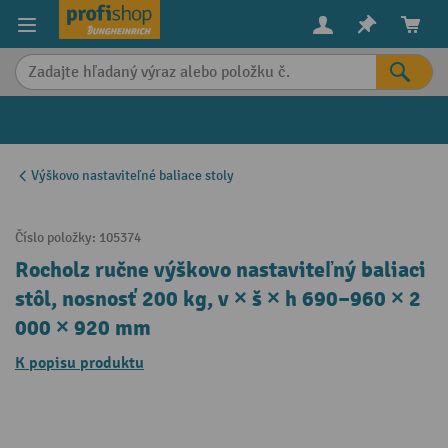
in content
Výškovo nastaviteľné baliace stoly
Číslo položky:
105374
Rocholz ručne výškovo nastaviteľný baliaci
stôl, nosnosť 200 kg, v × š × h 690–960 × 2
000 × 920 mm
K popisu produktu