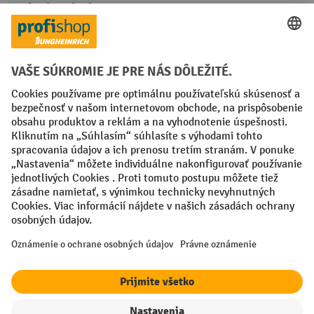
Spôsoby platby
Creditcard (Master)
Creditcard (Visa)
PayPal
Faktúra
Predplatba
Sociálne siete
Facebook
YouTube
LinkedIn
Nastavenia ochrany osobných údajov
All prices excl. VAT plus
shipping costs
and possible delivery charges,
if not stated otherwise.
¹ Zľava platí do vypredania zásob. Zľava sa nevzťahuje na špeciálne
ceny. Kombinácia s inými percentuálnymi zľavami alebo poukazmi nie