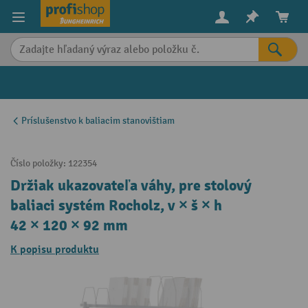
in content
Príslušenstvo k baliacim stanovištiam
Číslo položky:
122354
Držiak ukazovateľa váhy, pre stolový
baliaci systém Rocholz, v × š × h
42 × 120 × 92 mm
K popisu produktu