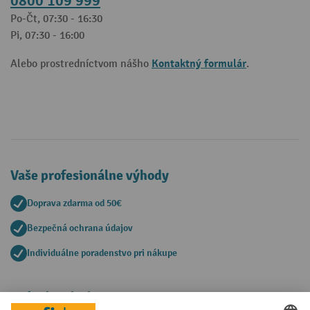
0800 109 999
Po-Čt, 07:30 - 16:30
Pi, 07:30 - 16:00
Kontaktný formulár
Alebo prostredníctvom nášho
.
Vaše profesionálne výhody
Doprava zdarma od 50€
Bezpečná ochrana údajov
Individuálne poradenstvo pri nákupe
Spôsoby platby