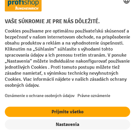
Creditcard (Master)
Creditcard (Visa)
PayPal
Faktúra
Predplatba
Sociálne siete
Facebook
YouTube
LinkedIn
Nastavenia ochrany osobných údajov
All prices excl. VAT plus
shipping costs
and possible delivery charges,
if not stated otherwise.
¹ Zľava platí do vypredania zásob. Zľava sa nevzťahuje na špeciálne
ceny. Kombinácia s inými percentuálnymi zľavami alebo poukazmi nie
je možná.