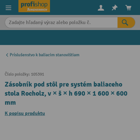
in content
Príslušenstvo k baliacim stanovištiam
Číslo položky:
105391
Zásobník pod stôl pre systém baliaceho
stola Rocholz, v × š × h 690 × 1 600 × 600
mm
K popisu produktu