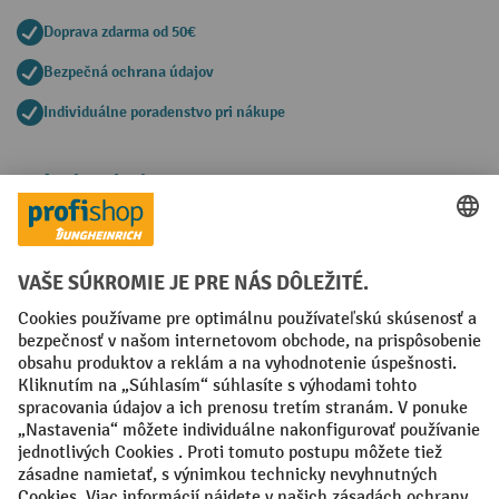
Doprava zdarma od 50€
Bezpečná ochrana údajov
Individuálne poradenstvo pri nákupe
Spôsoby platby
Creditcard (Master)
Creditcard (Visa)
PayPal
Faktúra
Predplatba
Sociálne siete
Facebook
YouTube
LinkedIn