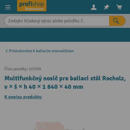
in content
Príslušenstvo k baliacim stanovištiam
Číslo položky:
122359
Multifunkčný nosič pre baliaci stôl Rocholz,
v × š × h 40 × 1 640 × 40 mm
K popisu produktu