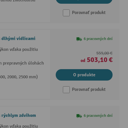
dlhou životnosťou
Porovnať produkt
 dlhými vidlicami
6 pracovných dní
výkon vďaka použitiu
559,00 €
503,10 €
od
ch prepravných úlohách
O produkte
1800, 2000, 2500 mm)
Porovnať produkt
s rýchlym zdvihom
6 pracovných dní
výkon vďaka použitiu