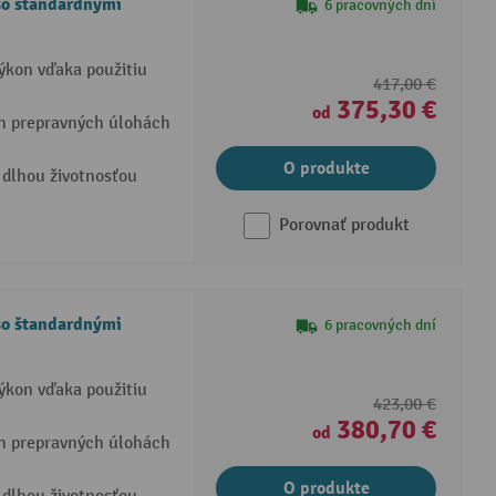
so štandardnými
6 pracovných dní
výkon vďaka použitiu
417,00 €
375,30 €
od
ch prepravných úlohách
O produkte
dlhou životnosťou
Porovnať produkt
so štandardnými
6 pracovných dní
výkon vďaka použitiu
423,00 €
380,70 €
od
ch prepravných úlohách
O produkte