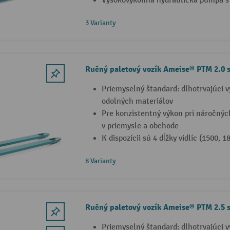
Vysokovýkonná hydraulická pumpa s 
3 Varianty
Ručný paletový vozík Ameise® PTM 2.0 s
Priemyselný štandard: dlhotrvajúci 
odolných materiálov
Pre konzistentný výkon pri náročný
v priemysle a obchode
K dispozícii sú 4 dĺžky vidlíc (1500, 
8 Varianty
Ručný paletový vozík Ameise® PTM 2.5 
Priemyselný štandard: dlhotrvajúci 