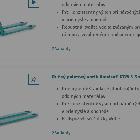
odolných materiálov
Pre konzistentný výkon pri náročný
v priemysle a obchode
Robustná kvalita vďaka zváraným pr
rámom a zosilnenému riadiacemu oj
2 Varianty
Ručný paletový vozík Ameise® PTM 3.5 s
Priemyselný štandard: dlhotrvajúci 
odolných materiálov
Pre konzistentný výkon pri náročný
v priemysle a obchode
K dispozícii sú 2 dĺžky vidlíc
2 Varianty