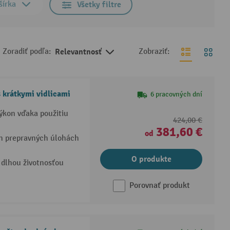
šírka
Všetky filtre
Zoradiť podľa:
Relevantnosť
Zobraziť:
 krátkymi vidlicami
6 pracovných dní
výkon vďaka použitiu
424,00 €
381,60 €
od
ch prepravných úlohách
O produkte
dlhou životnosťou
Porovnať produkt