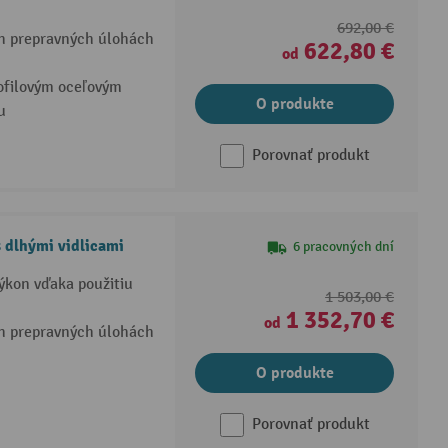
692,00 €
ch prepravných úlohách
622,80 €
od
ofilovým oceľovým
O produkte
u
Porovnať produkt
 dlhými vidlicami
6 pracovných dní
výkon vďaka použitiu
1 503,00 €
1 352,70 €
od
ch prepravných úlohách
O produkte
Porovnať produkt