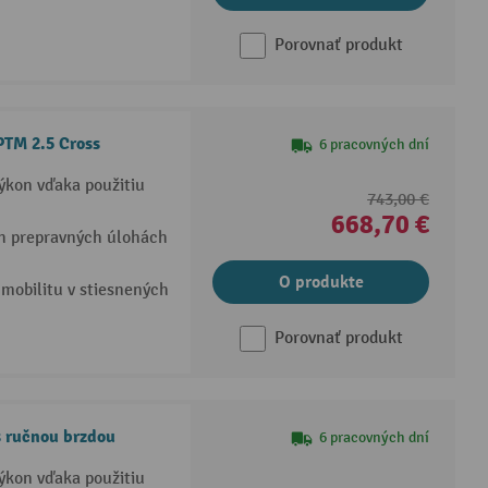
Porovnať produkt
PTM 2.5 Cross
6 pracovných dní
výkon vďaka použitiu
743,00 €
668,70 €
ch prepravných úlohách
O produkte
mobilitu v stiesnených
Porovnať produkt
s ručnou brzdou
6 pracovných dní
výkon vďaka použitiu