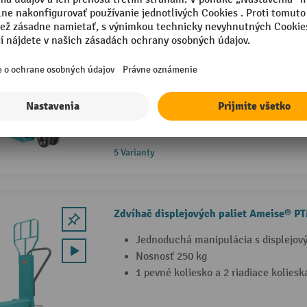
Ručný paletový vozík Ameise® PTM 2.0 
Priemyselný štandard: dlhotrvajúci 
odolných materiálov
Pre konzistentný výkon pri náročný
v priemysle a obchode
Rýchly zdvih (do 120 kg)
5 Varianty
Zdvíhač displejových paliet Ameise® PT
Jednoduchá manipulácia s displejov
Nosnosť 250 kg
1 pevné koliesko a 2 riadiace kolies