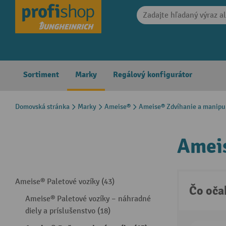
search
Skip to main navigation
Sortiment
Marky
Regálový konfigurátor
Domovská stránka
Marky
Ameise®
Ameise® Zdvíhanie a manipu
Ameis
Ameise® Paletové vozíky (43)
Čo oča
Ameise® Paletové vozíky – náhradné
diely a príslušenstvo (18)