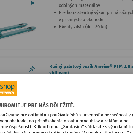
odolných materiálov
Pre konzistentný výkon pri náročný
v priemysle a obchode
Rýchly zdvih (do 120 kg)
Ručný paletový vozík Ameise® PTM 3.0 
vidlicami
Priemyselný štandard: dlhotrvajúci 
odolných materiálov
Pre konzistentný výkon pri náročný
v priemysle a obchode
Vysokovýkonná hydraulická pumpa s 