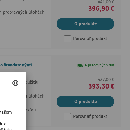
441,00 €
396,90 €
ch prepravných úlohách
O produkte
Porovnať produkt
so štandardnými
6 pracovných dní
437,00 €
výkon vďaka použitiu
393,30 €
ch prepravných úlohách
O produkte
dlhou životnosťou
Porovnať produkt