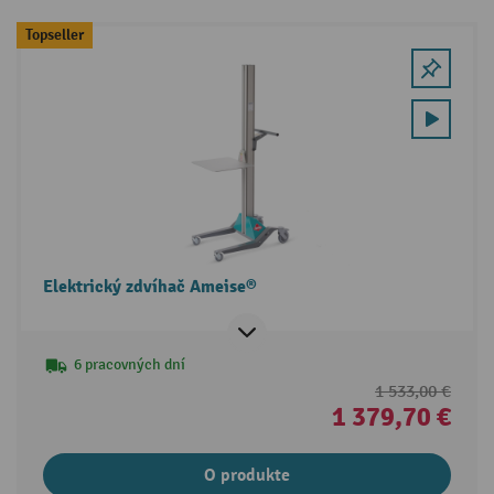
Topseller
Elektrický zdvíhač Ameise®
6 pracovných dní
1 533,00 €
1 379,70 €
O produkte