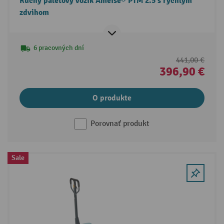
Ručný paletový vozík Ameise® PTM 2.5 s rýchlym
zdvihom
6 pracovných dní
441,00 €
396,90 €
O produkte
Porovnať produkt
Sale