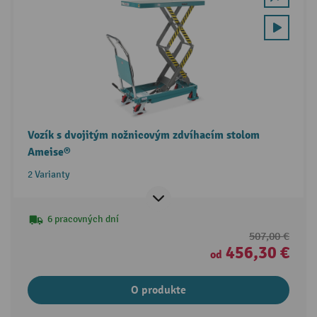
Vozík s dvojitým nožnicovým zdvíhacím stolom
Ameise®
2 Varianty
6 pracovných dní
507,00 €
456,30 €
od
O produkte