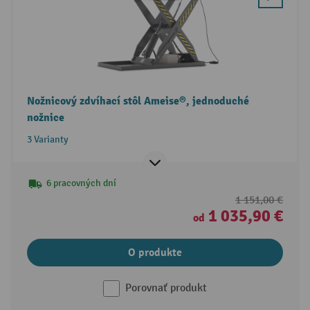
Nožnicový zdvíhací stôl Ameise®, jednoduché
nožnice
3 Varianty
6 pracovných dní
1 151,00 €
1 035,90 €
od
O produkte
Porovnať produkt