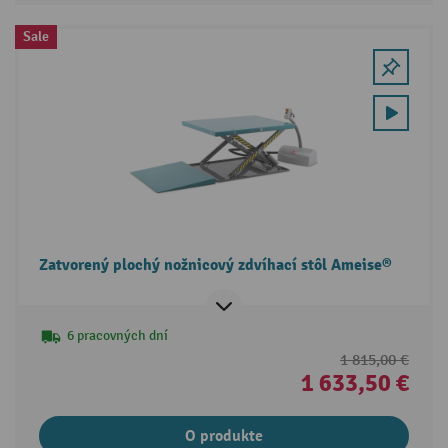
Sale
Zatvorený plochý nožnicový zdvíhací stôl Ameise®
6 pracovných dní
1 815,00 €
1 633,50 €
O produkte