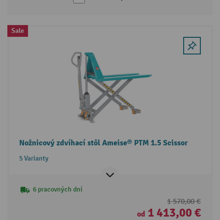
Sale
Nožnicový zdvíhací stôl Ameise® PTM 1.5 Scissor
5 Varianty
6 pracovných dní
1 570,00 €
1 413,00 €
od