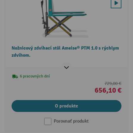
Nožnicový zdvíhací stôl Ameise® PTM 1.0 s rýchlym
zdvihom.
6 pracovných dní
729,00 €
656,10 €
O produkte
Porovnať produkt