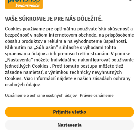
Servis
Servisná horúca linka
Podpora a poradenstvo v oblasti:
0800 109 999
Po-Čt, 07:30 - 16:30
Pi, 07:30 - 16:00
Kontaktný formulár
Alebo prostredníctvom nášho
.
filter
Triedenie
Vaše profesionálne výhody