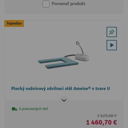
Porovnať produkt
Topseller
Plochý nožnicový zdvíhací stôl Ameise® v tvare U
6 pracovných dní
1 623,00 €
1 460,70 €