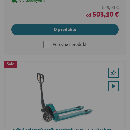
6 pracovných dní
559,00 €
503,10 €
od
O produkte
Porovnať produkt
Sale