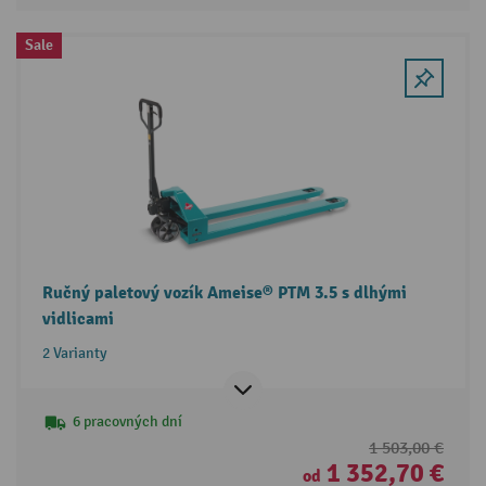
Sale
Ručný paletový vozík Ameise® PTM 3.5 s dlhými
vidlicami
2 Varianty
6 pracovných dní
1 503,00 €
1 352,70 €
od