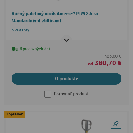
Ručný paletový vozík Ameise® PTM 2.5 so
štandardnými vidlicami
3 Varianty
6 pracovných dní
423,00 €
380,70 €
od
O produkte
Porovnať produkt
Topseller