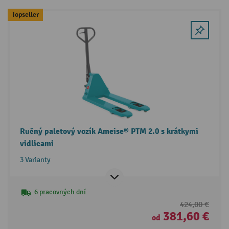
Topseller
Ručný paletový vozík Ameise® PTM 2.0 s krátkymi
vidlicami
3 Varianty
6 pracovných dní
424,00 €
381,60 €
od