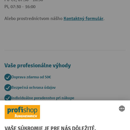
Pi, 07:30 - 16:00
Kontaktný formulár
Alebo prostredníctvom nášho
.
Vaše profesionálne výhody
Doprava zdarma od 50€
Bezpečná ochrana údajov
Individuálne poradenstvo pri nákupe
Spôsoby platby