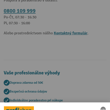
Podpora a poradenstvo v oblasti:
0800 109 999
Po-Čt, 07:30 - 16:30
Pi, 07:30 - 16:00
Kontaktný formulár
Alebo prostredníctvom nášho
.
Vaše profesionálne výhody
Doprava zdarma od 50€
Bezpečná ochrana údajov
Individuálne poradenstvo pri nákupe