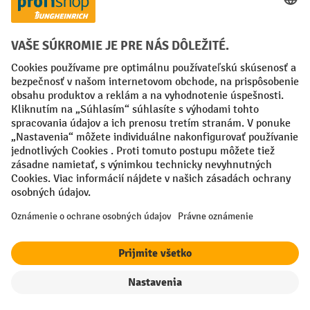
Spôsoby platby
Creditcard (Master)
Creditcard (Visa)
PayPal
Faktúra
Predplatba
Sociálne siete
Facebook
YouTube
LinkedIn
Nastavenia ochrany osobných údajov
All prices excl. VAT plus
shipping costs
and possible delivery charges,
if not stated otherwise.
filter
Triedenie
¹ Zľava platí do vypredania zásob. Zľava sa nevzťahuje na špeciálne
ceny. Kombinácia s inými percentuálnymi zľavami alebo poukazmi nie