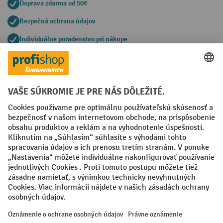
Doprava zdarma od 50€
Bezpečná ochrana údajov
Individuálne poradenstvo pri nákupe
Spôsoby platby
Creditcard (Master)
Creditcard (Visa)
PayPal
Faktúra
Predplatba
Sociálne siete
Facebook
YouTube
LinkedIn
Nastavenia ochrany osobných údajov