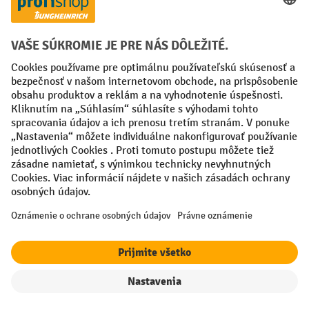
Spôsoby platby
Creditcard (Master)
Creditcard (Visa)
PayPal
Faktúra
Predplatba
Sociálne siete
Facebook
YouTube
LinkedIn
Nastavenia ochrany osobných údajov
All prices excl. VAT plus
shipping costs
and possible delivery charges,
if not stated otherwise.
filter
Triedenie
¹ Zľava platí do vypredania zásob. Zľava sa nevzťahuje na špeciálne
ceny. Kombinácia s inými percentuálnymi zľavami alebo poukazmi nie