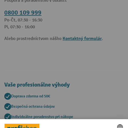
Podpora a poradenstvo v oblasti:
0800 109 999
Po-Čt, 07:30 - 16:30
Pi, 07:30 - 16:00
Kontaktný formulár
Alebo prostredníctvom nášho
.
Vaše profesionálne výhody
Doprava zdarma od 50€
Bezpečná ochrana údajov
Individuálne poradenstvo pri nákupe