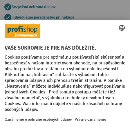
Bezpečná ochrana údajov
Individuálne poradenstvo pri nákupe
Spôsoby platby
Creditcard (Master)
Creditcard (Visa)
PayPal
Faktúra
Predplatba
Sociálne siete
Facebook
YouTube
LinkedIn
Nastavenia ochrany osobných údajov