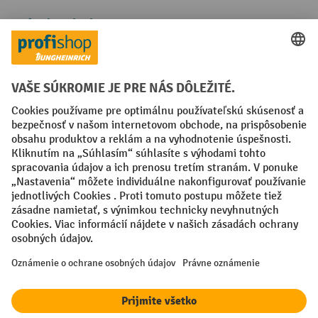
Spôsoby platby
Creditcard (Master)
Creditcard (Visa)
PayPal
Faktúra
Predplatba
Sociálne siete
Facebook
YouTube
LinkedIn
Nastavenia ochrany osobných údajov
All prices excl. VAT plus
shipping costs
and possible delivery charges,
if not stated otherwise.
¹ Zľava platí do vypredania zásob. Zľava sa nevzťahuje na špeciálne