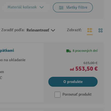
Materiál koliesok
Všetky filtre
Zoradiť podľa:
Relevantnosť
Zobraziť:
s pätkami
8 pracovných dní
o na ukladanie
615,00 €
553,50 €
od
kom
°C
O produkte
Porovnať produkt