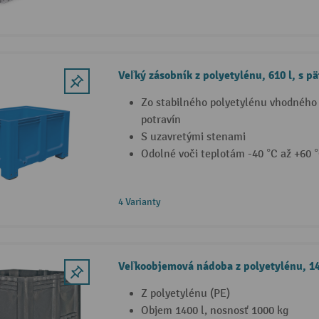
Veľký zásobník z polyetylénu, 610 l, s p
Zo stabilného polyetylénu vhodného
potravín
S uzavretými stenami
Odolné voči teplotám -40 °C až +60 
4 Varianty
Veľkoobjemová nádoba z polyetylénu, 140
Z polyetylénu (PE)
Objem 1400 l, nosnosť 1000 kg