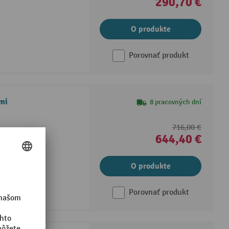
290,70 €
O produkte
Porovnať produkt
ami
8 pracovných dní
716,00 €
644,40 €
°C
O produkte
Porovnať produkt