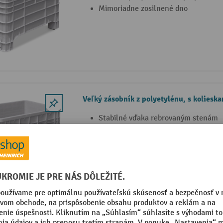
Mimoriadne zosilnené dno
Veľký zásobník z polyetylénu, s koliesk
Stabilné vďaka rebrovaným stenám
Mimoriadne zosilnené dno
Odolné voči teplotám -40 °C až +60 