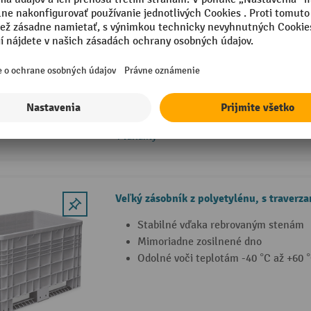
Veľký zásobník z polyetylénu, 610 l, s t
S uzavretými stenami
Odolné voči teplotám -40 °C až +60 
Vhodné pre tekutiny
4 Varianty
Veľký zásobník z polyetylénu, s traverz
Stabilné vďaka rebrovaným stenám
Mimoriadne zosilnené dno
Odolné voči teplotám -40 °C až +60 