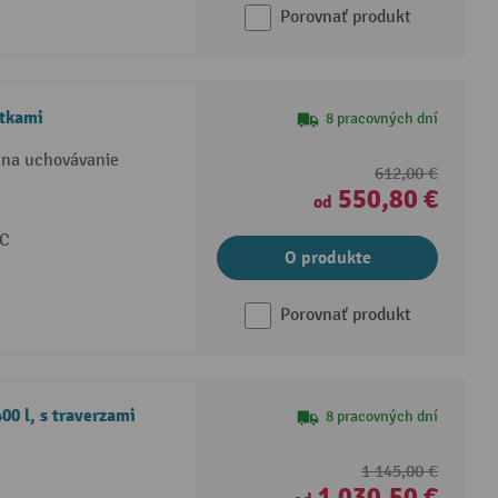
Porovnať produkt
ätkami
8 pracovných dní
 na uchovávanie
612,00 €
550,80 €
od
°C
O produkte
Porovnať produkt
0 l, s traverzami
8 pracovných dní
1 145,00 €
1 030,50 €