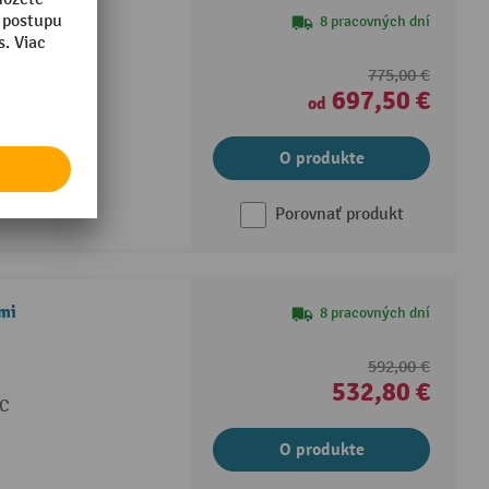
raverzami
8 pracovných dní
775,00 €
°C
697,50 €
od
O produkte
Porovnať produkt
ami
8 pracovných dní
592,00 €
532,80 €
°C
O produkte