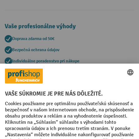
Vaše profesionálne výhody
Doprava zdarma od 50€
Bezpečná ochrana údajov
Individuálne poradenstvo pri nákupe
Spôsoby platby
Creditcard (Master)
Creditcard (Visa)
PayPal
Faktúra
Predplatba
Sociálne siete