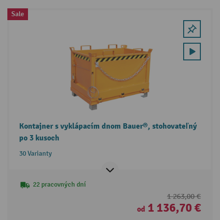
Sale
Kontajner s vyklápacím dnom Bauer®, stohovateľný
po 3 kusoch
30 Varianty
22 pracovných dní
1 263,00 €
1 136,70 €
od