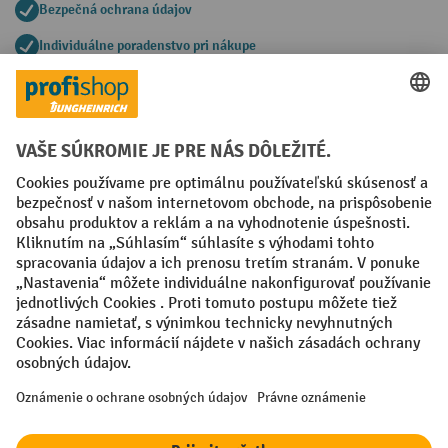
Bezpečná ochrana údajov
Individuálne poradenstvo pri nákupe
Spôsoby platby
Creditcard (Master)
Creditcard (Visa)
PayPal
Faktúra
Predplatba
Sociálne siete
Facebook
YouTube
LinkedIn
Nastavenia ochrany osobných údajov