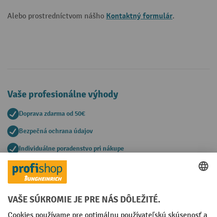
Kontaktný formulár
Alebo prostredníctvom nášho
.
Vaše profesionálne výhody
Doprava zdarma od 50€
Bezpečná ochrana údajov
Individuálne poradenstvo pri nákupe
Spôsoby platby
Creditcard (Master)
Creditcard (Visa)
PayPal