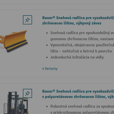
Bauer® Snehová radlica pre vysokozdvi
zhrňovacou lištou, výkyvný záves
Snehová radlica pre vysokozdvižný v
gumovou zhrňovacou lištou, nastave
Vymeniteľná, obojstranne použiteľn
lišta – nehlučná a šetrná k povrchu
Jednoduchá inštalácia na vidly
4 Varianty
Bauer® Snehová radlica pre vysokozdviž
s polyuretánovou zhrňovacou lištou, vý
Robustná snehová radlica za vysokoz
s priskrutkovanou polyuretánovou z