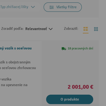
Typ zhŕňacej lišty
Všetky filtre
Zoradiť podľa:
Relevantnosť
Zobraziť:
ný vozík s oceľovou
18 pracovných dní
ozík s obojstranným
u oceľovou zhrňovacou
y vozíka
u na upevnenie na
2 001,00 €
O produkte