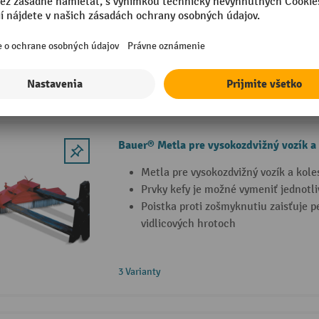
vysokozdvižného vozíka
Pre radlice so šírkou 1 500 až 1 800
Jednoduché upevnenie pomocou skr
2 Varianty
Bauer® Metla pre vysokozdvižný vozík a
Metla pre vysokozdvižný vozík a kole
Prvky kefy je možné vymeniť jednotli
Poistka proti zošmyknutiu zaisťuje 
vidlicových hrotoch
3 Varianty