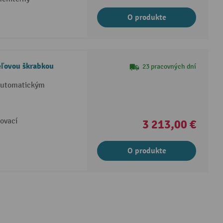
O produkte
eľovou škrabkou
23 pracovných dní
 automatickým
ovací
3 213,00 €
O produkte