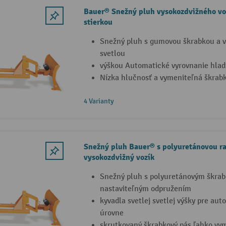
Bauer® Snežný pluh vysokozdvižného vo
stierkou
Snežný pluh s gumovou škrabkou a v
svetlou
výškou Automatické vyrovnanie hladi
Nízka hlučnosť a vymeniteľná škrabk
4 Varianty
Snežný pluh Bauer® s polyuretánovou ra
vysokozdvižný vozík
Snežný pluh s polyuretánovým škra
nastaviteľným odpružením
kyvadla svetlej svetlej výšky pre au
úrovne
skrutkovaný škrabkový pás ľahko vy