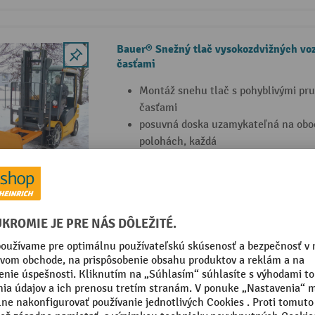
Bauer® Snežný tlač vysokozdvižných voz
časťami
Montáž snehu tlač s pohyblivými pr
časťami
posuvná doska uzamykateľná na oboc
polohách, každá
naskrutkovaná na skladacie časti vy
potreby bezpečnostný reťazec
4 Varianty
Náhradná gumová lišta snehovej radlice
vozík Bauer®
Náhradná gumová lišta pre snehovú 