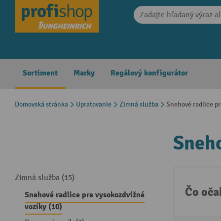
search
Skip to main navigation
Sortiment
Marky
Regálový konfigurátor
Domovská stránka
Upratovanie
Zimná služba
Snehové radlice pr
Sneho
Zimná služba (15)
Čo oča
Snehové radlice pre vysokozdvižné
vozíky (10)