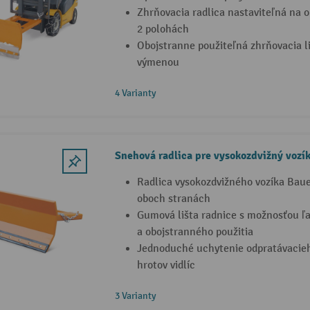
Zhrňovacia radlica nastaviteľná na o
2 polohách
Obojstranne použiteľná zhrňovacia l
výmenou
4 Varianty
Snehová radlica pre vysokozdvižný vozí
Radlica vysokozdvižného vozíka Baue
oboch stranách
Gumová lišta radnice s možnosťou ľ
a obojstranného použitia
Jednoduché uchytenie odpratávacie
hrotov vidlíc
3 Varianty