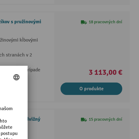
íkov s pružinovými
18 pracovných dní
užinovými kĺbovými
h stranách v 2
meniteľné v prípade
3 113,00 €
O produkte
 pre vysokozdvižný
15 pracovných dní
radlicu