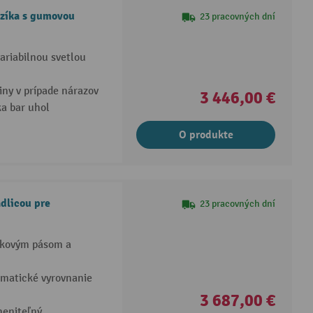
zíka s gumovou
23 pracovných dní
ariabilnou svetlou
ny v prípade nárazov
3 446,00 €
a bar uhol
O produkte
dlicou pre
23 pracovných dní
bkovým pásom a
tomatické vyrovnanie
3 687,00 €
meniteľný