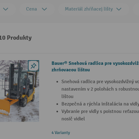
Cena
Materiál zhŕňacej lišty
 10 Produkty
Bauer® Snehová radlica pre vysokozdviž
zhrňovacou lištou
Snehová radlica pre vysokozdvižný v
nastavením v 2 polohách s robustno
lištou
Bezpečná a rýchla inštalácia na vidl
Vybranie pre vidly s poistnou reťazo
nosič vidiel
4 Varianty