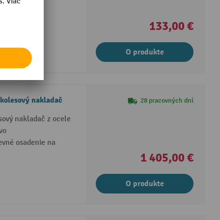
 mm
133,00 €
utiek
O produkte
 kolesový nakladač
28 pracovných dní
sový nakladač z ocele
vo
pevné osadenie na
1 405,00 €
O produkte