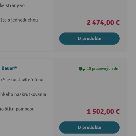
be strany vo
išta s jednoduchou
2 474,00 €
O produkte
k Bauer®
18 pracovných dní
r® je nastaviteľná na
ahkého naskrutkovania
ho štítu pomocou
1 502,00 €
O produkte