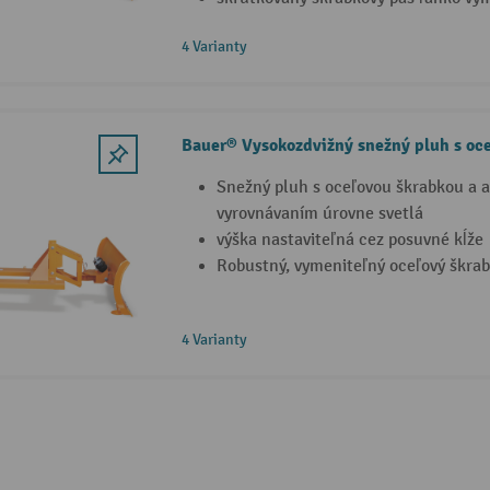
4 Varianty
Bauer® Vysokozdvižný snežný pluh s oc
Snežný pluh s oceľovou škrabkou a
vyrovnávaním úrovne svetlá
výška nastaviteľná cez posuvné kĺže
Robustný, vymeniteľný oceľový škrab
4 Varianty