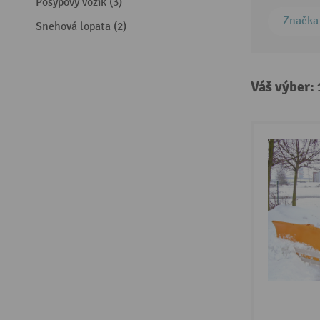
Posypový vozík (3)
Značka
Snehová lopata (2)
Váš výber: