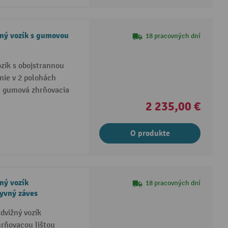
žný vozík s gumovou
18 pracovných dní
ozík s obojstrannou
nie v 2 polohách
á gumová zhrňovacia
2 235,00 €
O produkte
ný vozík
18 pracovných dní
kyvný záves
dvižný vozík
hrňovacou lištou