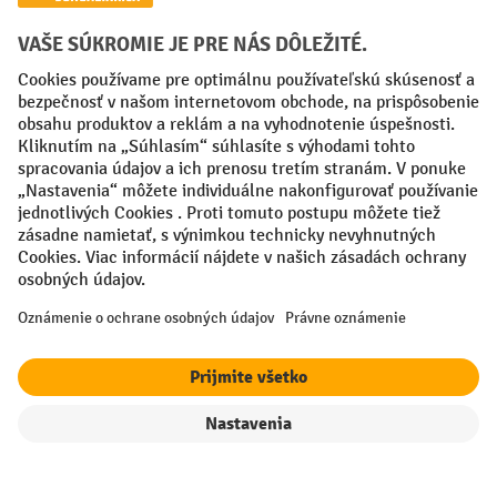
Creditcard (Master)
Creditcard (Visa)
PayPal
Faktúra
Predplatba
Sociálne siete
Facebook
YouTube
LinkedIn
Nastavenia ochrany osobných údajov
All prices excl. VAT plus
shipping costs
and possible delivery charges,
if not stated otherwise.
filter
Triedenie
¹ Zľava platí do vypredania zásob. Zľava sa nevzťahuje na špeciálne
ceny. Kombinácia s inými percentuálnymi zľavami alebo poukazmi nie
je možná.