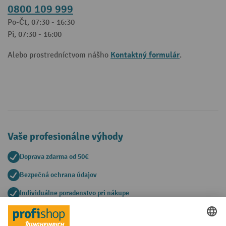
0800 109 999
Po-Čt, 07:30 - 16:30
Pi, 07:30 - 16:00
Kontaktný formulár
Alebo prostredníctvom nášho
.
Vaše profesionálne výhody
Doprava zdarma od 50€
Bezpečná ochrana údajov
Individuálne poradenstvo pri nákupe
Spôsoby platby