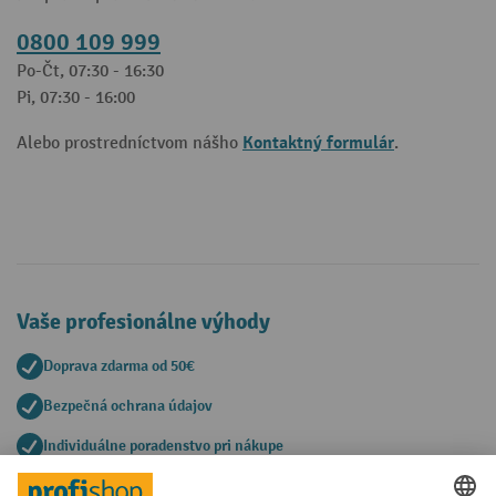
0800 109 999
Po-Čt, 07:30 - 16:30
Pi, 07:30 - 16:00
Kontaktný formulár
Alebo prostredníctvom nášho
.
Vaše profesionálne výhody
Doprava zdarma od 50€
Bezpečná ochrana údajov
Individuálne poradenstvo pri nákupe