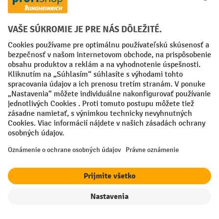
Spôsoby platby
Creditcard (Master)
Creditcard (Visa)
PayPal
Faktúra
Predplatba
Sociálne siete
Facebook
YouTube
LinkedIn
Nastavenia ochrany osobných údajov
All prices excl. VAT plus
shipping costs
and possible delivery charges,
if not stated otherwise.
filter
Triedenie
¹ Zľava platí do vypredania zásob. Zľava sa nevzťahuje na špeciálne
ceny. Kombinácia s inými percentuálnymi zľavami alebo poukazmi nie