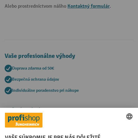
Kontaktný formulár
Alebo prostredníctvom nášho
.
Vaše profesionálne výhody
Doprava zdarma od 50€
Bezpečná ochrana údajov
Individuálne poradenstvo pri nákupe
Spôsoby platby
Creditcard (Master)
Creditcard (Visa)
PayPal