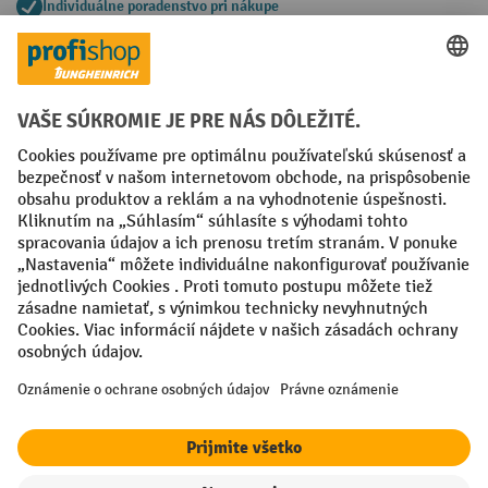
Individuálne poradenstvo pri nákupe
Spôsoby platby
Creditcard (Master)
Creditcard (Visa)
PayPal
Faktúra
Predplatba
Sociálne siete
Facebook
YouTube
LinkedIn
Nastavenia ochrany osobných údajov
All prices excl. VAT plus
shipping costs
and possible delivery charges,
if not stated otherwise.