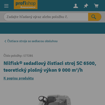
in content
Čistiace stroje so sediacou obsluhou
Číslo položky:
177281
Nilfisk® sedadlový čistiaci stroj SC 6500,
teoretický plošný výkon 9 000 m²/h
K popisu produktu