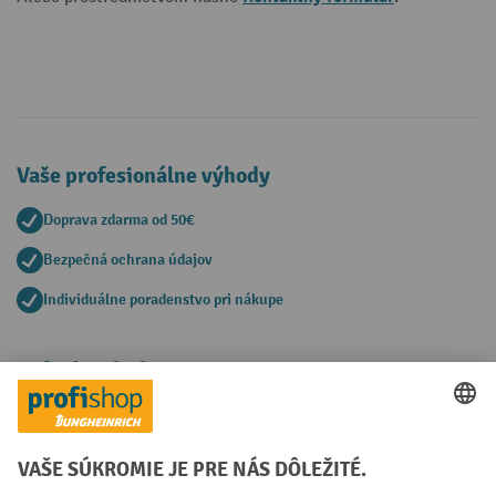
Vaše profesionálne výhody
Doprava zdarma od 50€
Bezpečná ochrana údajov
Individuálne poradenstvo pri nákupe
Spôsoby platby
Creditcard (Master)
Creditcard (Visa)
PayPal
Faktúra
Predplatba