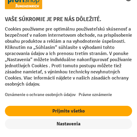
Spôsoby platby
Creditcard (Master)
Creditcard (Visa)
PayPal
Faktúra
Predplatba
Sociálne siete
Facebook
YouTube
LinkedIn
Nastavenia ochrany osobných údajov
All prices excl. VAT plus
shipping costs
and possible delivery charges,
if not stated otherwise.
filter
Triedenie
¹ Zľava platí do vypredania zásob. Zľava sa nevzťahuje na špeciálne
ceny. Kombinácia s inými percentuálnymi zľavami alebo poukazmi nie