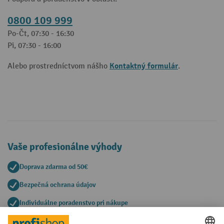
0800 109 999
Po-Čt, 07:30 - 16:30
Pi, 07:30 - 16:00
Kontaktný formulár
Alebo prostredníctvom nášho
.
Vaše profesionálne výhody
Doprava zdarma od 50€
Bezpečná ochrana údajov
Individuálne poradenstvo pri nákupe