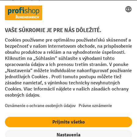
Spôsoby platby
Creditcard (Master)
Creditcard (Visa)
PayPal
Faktúra
Predplatba
Sociálne siete
Facebook
YouTube
LinkedIn
Nastavenia ochrany osobných údajov
All prices excl. VAT plus
shipping costs
and possible delivery charges,
if not stated otherwise.
¹ Zľava platí do vypredania zásob. Zľava sa nevzťahuje na špeciálne
ceny. Kombinácia s inými percentuálnymi zľavami alebo poukazmi nie
je možná.