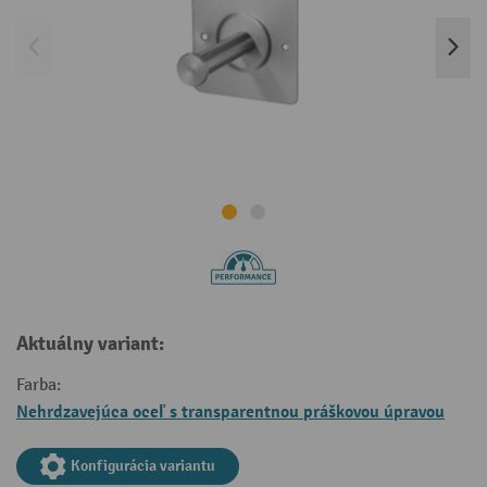
Aktuálny variant:
Farba:
Nehrdzavejúca oceľ s transparentnou práškovou úpravou
Konfigurácia variantu