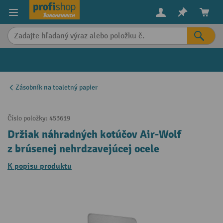
in content
Zásobník na toaletný papier
Číslo položky:
453619
Držiak náhradných kotúčov Air-Wolf
z brúsenej nehrdzavejúcej ocele
K popisu produktu