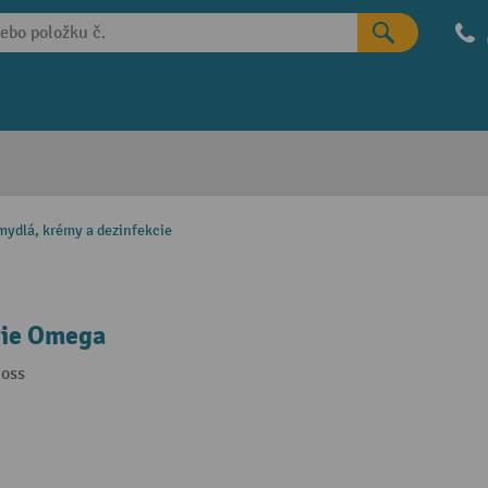
mydlá, krémy a dezinfekcie
rie Omega
loss