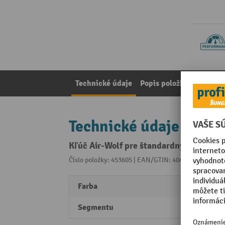
Technické údaje
Popis položky
Poznámk
Technické údaje
Kľúč Air-Wolf pre štandardný zámok sé
Číslo položky: 453605 | EAN/GTIN: 4045504271507
Z 
Farba
biela
Segmentu
Perfo