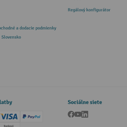
Regálový konfigurátor
bchodné a dodacie podmienky
 Slovensko
latby
Sociálne siete
Facebook
YouTube
LinkedIn
ard (Master)
Creditcard (Visa)
PayPal