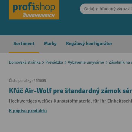
search
Skip to main navigation
Sortiment
Marky
Regálový konfigurátor
Domovská stránka
Prevádzka
Vybavenie umyvárne
Zásobník na 
Číslo položky:
453605
Kľúč Air-Wolf pre štandardný zámok sé
Hochwertiges weißes Kunststoffmaterial für Ihr Einheitssch
K popisu produktu