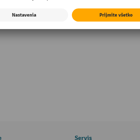
e
Servis