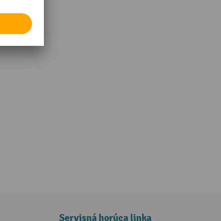
Servisná horúca linka