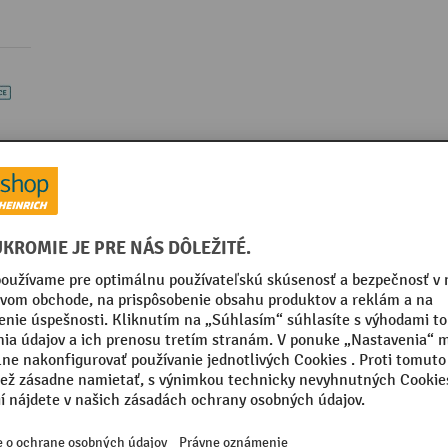
y k výrobku
Súvisiace produkty
rie Omega
kategórie:
Zásobník na mydlá, krémy a dezinfekcie
Séria
rmance
Značka