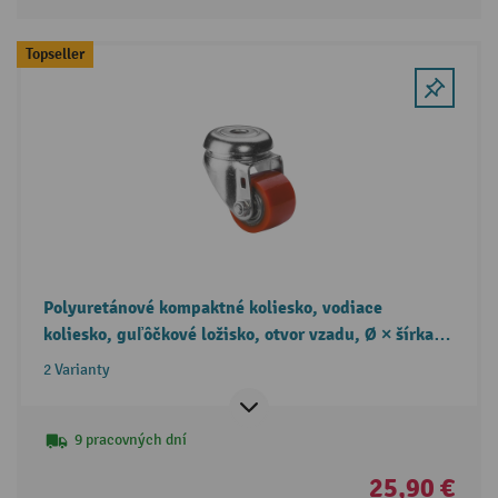
Topseller
Polyuretánové kompaktné koliesko, vodiace
koliesko, guľôčkové ložisko, otvor vzadu, Ø × šírka
35 × 25 mm, nosnosť 100 kg
2 Varianty
9 pracovných dní
25,90 €