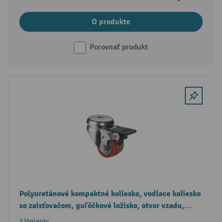
O produkte
Porovnať produkt
Polyuretánové kompaktné koliesko, vodiace koliesko
so zaisťovačom, guľôčkové ložisko, otvor vzadu,
Ø × šírka 35 × 25 mm, nosnosť 100 kg
2 Varianty