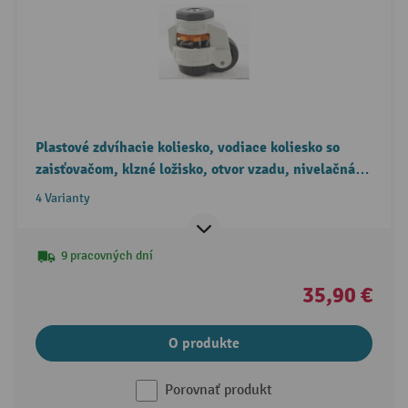
Plastové zdvíhacie koliesko, vodiace koliesko so
zaisťovačom, klzné ložisko, otvor vzadu, nivelačná
noha, Ø × šírka 40 × 19,2 mm, nosnosť 50 kg
4 Varianty
9 pracovných dní
35,90 €
O produkte
Porovnať produkt