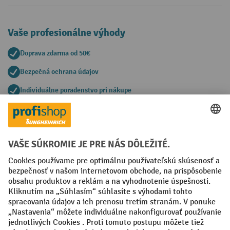
Vaše profesionálne výhody
Doprava zdarma od 50€
Bezpečná ochrana údajov
Individuálne poradenstvo pri nákupe
Spôsoby platby
Creditcard (Master)
Creditcard (Visa)
PayPal
Faktúra
Predplatba
Sociálne siete
Facebook
YouTube
LinkedIn