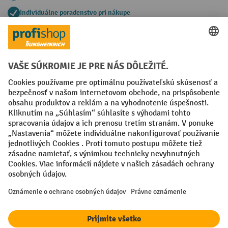
Individuálne poradenstvo pri nákupe
Spôsoby platby
Creditcard (Master)
Creditcard (Visa)
PayPal
Faktúra
Predplatba
Sociálne siete
Facebook
YouTube
LinkedIn
Nastavenia ochrany osobných údajov
All prices excl. VAT plus
shipping costs
and possible delivery charges,