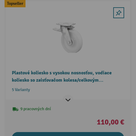
Topseller
Plastové koliesko s vysokou nosnosťou, vodiace
koliesko so zaisťovačom kolesa/celkovým
zaisťovačom, guľôčkové ložisko, doska, Ø × šírka
5 Varianty
100 × 37 mm, nosnosť 400 kg
9 pracovných dní
110,00 €