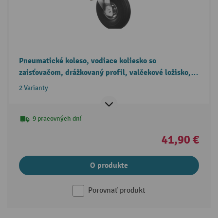
Pneumatické koleso, vodiace koliesko so
zaisťovačom, drážkovaný profil, valčekové ložisko,
Ø × šírka 200 × 50 mm, nosnosť 75 kg
2 Varianty
9 pracovných dní
41,90 €
O produkte
Porovnať produkt