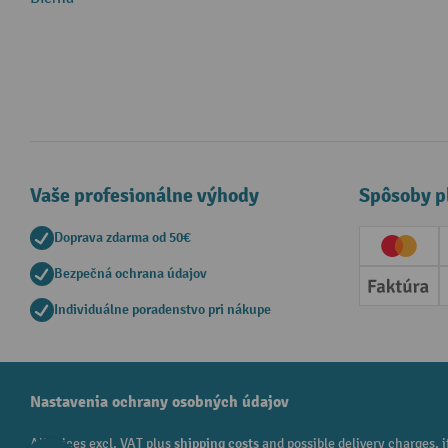
Vaše profesionálne výhody
Spôsoby p
Doprava zdarma od 50€
Creditc
Bezpečná ochrana údajov
Faktúr
Individuálne poradenstvo pri nákupe
Nastavenia ochrany osobných údajov
All prices excl. VAT plus
shipping costs
and possible delivery charges, i