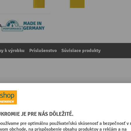
y k výrobku
Príslušenstvo
Súvisiace produkty
u
kategórie:
Zábradlová ochrana proti nárazom
ná žltá
Typ zábradlia
m
Vlastná hmotnosť