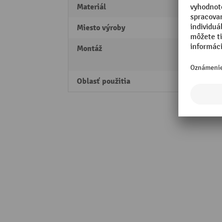
Materiál
Oceľ
Miesto výroby
Made 
Montáž
Možno
stĺpik
Oblasť použitia
Vnúto