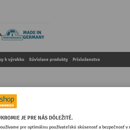
y k výrobku
Súvisiace produkty
Príslušenstvo
nkajšie použitie, šírka 1 000 mm
kategórie:
Zábradlová ochrana proti nárazom
 mm
Povrch