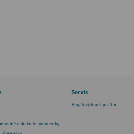
e
Servis
Regálový konfigurátor
bchodné a dodacie podmienky
 Slovensko