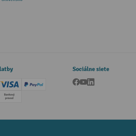
latby
Sociálne siete
Facebook
YouTube
LinkedIn
ard (Master)
Creditcard (Visa)
PayPal
a
Predplatba