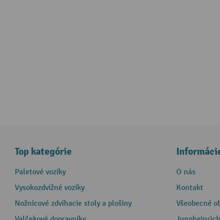
Top kategórie
Informáci
Paletové vozíky
O nás
Vysokozdvižné vozíky
Kontakt
Nožnicové zdvíhacie stoly a plošiny
Všeobecné o
Valčekové dopravníky
Jungheinrich