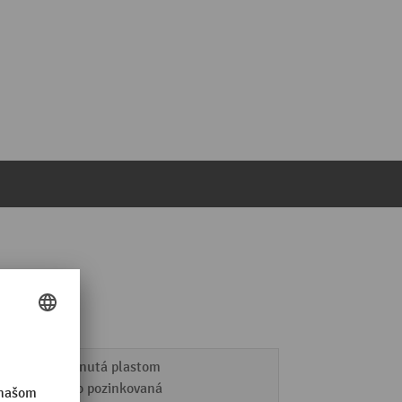
potiahnutá plastom
žiarovo pozinkovaná