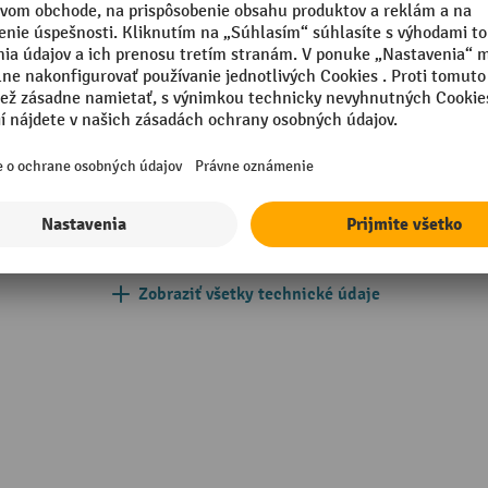
Segmentu
Typ zábradlia
m
Vlastná hmotnosť
Vrátane montážneho materiá
in Germany
Výška
Zobraziť všetky technické údaje