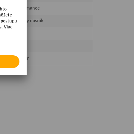
Performance
Priečny nosník
9 kg
lu
áno
120 mm