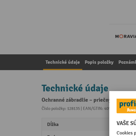
Technické údaje
Popis položky
Poznámk
Technické údaje
Ochranné zábradlie – priečny nosník, vo
Číslo položky: 128135 | EAN/GTIN: 4055381242293
Z 
Dĺžka
1000