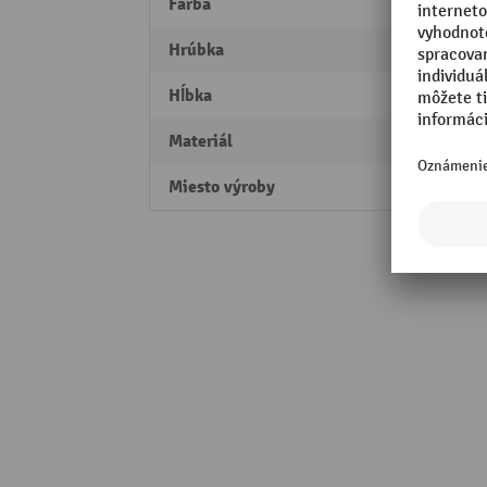
Farba
žltá
Hrúbka
3 mm
Hĺbka
80 m
Materiál
Oceľ
Miesto výroby
Made 