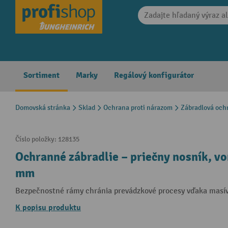
search
Skip to main navigation
Sortiment
Marky
Regálový konfigurátor
Domovská stránka
Sklad
Ochrana proti nárazom
Zábradlová och
Číslo položky:
128135
Ochranné zábradlie – priečny nosník, von
mm
Bezpečnostné rámy chránia prevádzkové procesy vďaka masívn
K popisu produktu