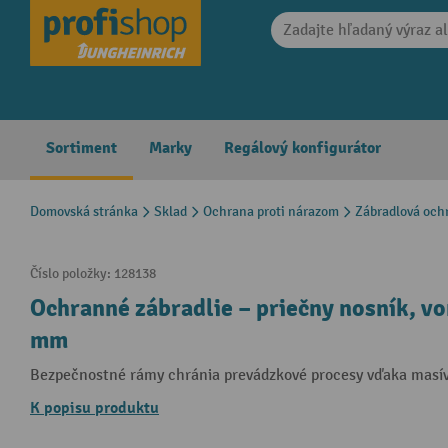
search
Skip to main navigation
Sortiment
Marky
Regálový konfigurátor
Domovská stránka
Sklad
Ochrana proti nárazom
Zábradlová och
Číslo položky:
128138
Ochranné zábradlie – priečny nosník, von
mm
Bezpečnostné rámy chránia prevádzkové procesy vďaka masívn
K popisu produktu