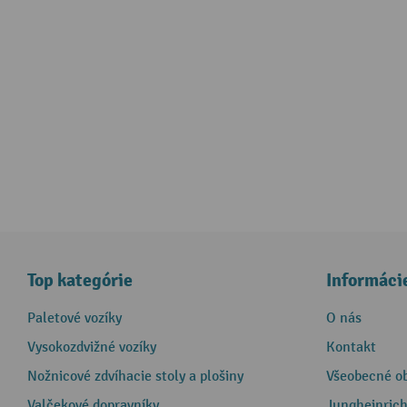
Top kategórie
Informáci
Paletové vozíky
O nás
Vysokozdvižné vozíky
Kontakt
Nožnicové zdvíhacie stoly a plošiny
Všeobecné o
Valčekové dopravníky
Jungheinrich