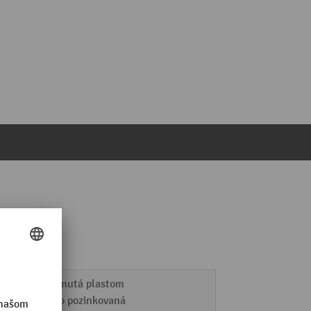
potiahnutá plastom
žiarovo pozinkovaná