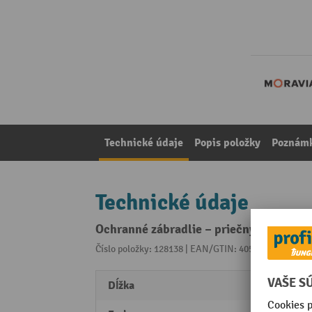
Technické údaje
Popis položky
Poznámk
Technické údaje
Ochranné zábradlie – priečny nosník, vo
Číslo položky: 128138 | EAN/GTIN: 4055381242323
Z 
Dĺžka
2000