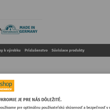
y k výrobku
Príslušenstvo
Súvisiace produkty
nkajšie použitie, šírka 2 000 mm
kategórie:
Zábradlová ochrana proti nárazom
 mm
Povrch