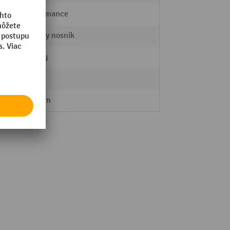
Performance
Priečny nosník
17,5 kg
lu
áno
120 mm