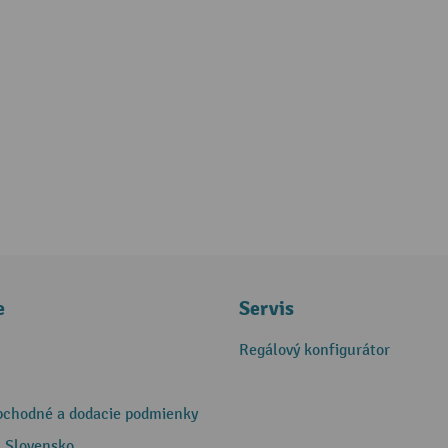
e
Servis
Regálový konfigurátor
bchodné a dodacie podmienky
 Slovensko