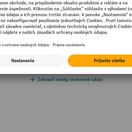
Segmentu
Typ zábradlia
m
Vlastná hmotnosť
Vrátane montážneho materiá
in Germany
Výška
Zobraziť všetky technické údaje