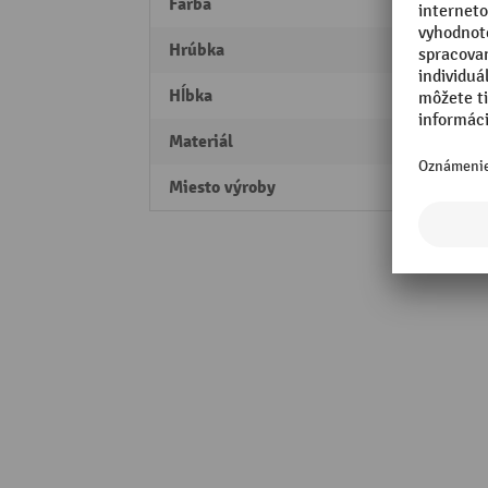
Farba
žltá
Hrúbka
3 mm
Hĺbka
80 m
Materiál
Oceľ
Miesto výroby
Made 