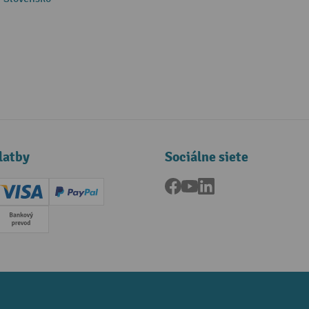
latby
Sociálne siete
Facebook
YouTube
LinkedIn
ard (Master)
Creditcard (Visa)
PayPal
a
Predplatba