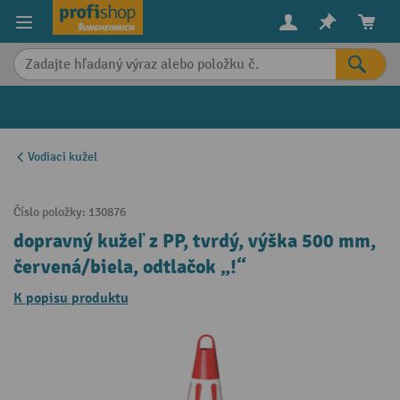
in content
Vodiaci kužel
Číslo položky:
130876
dopravný kužeľ z PP, tvrdý, výška 500 mm,
červená/biela, odtlačok „!“
K popisu produktu