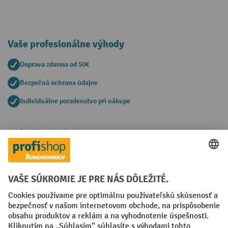
Vaše profesionálne výhody
Doprava zdarma od 50€
Bezpečná ochrana údajov
Individuálne poradenstvo pri nákupe
Spôsoby platby
Creditcard (Master)
Creditcard (Visa)
PayPal
Faktúra
Predplatba
Sociálne siete