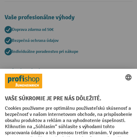
Vaše profesionálne výhody
Doprava zdarma od 50€
Bezpečná ochrana údajov
Individuálne poradenstvo pri nákupe
Spôsoby platby
Creditcard (Master)
Creditcard (Visa)
PayPal
Faktúra
Predplatba
Sociálne siete
Facebook
YouTube
LinkedIn