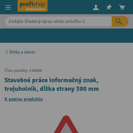
in content
Štítky a tabule
Číslo položky:
130888
Stavebné práce informačný znak,
trojuholník, dĺžka strany 390 mm
K popisu produktu