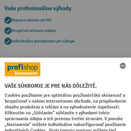
Vaše profesionálne výhody
Doprava zdarma od 50€
Bezpečná ochrana údajov
Individuálne poradenstvo pri nákupe
Spôsoby platby
Creditcard (Master)
Creditcard (Visa)
PayPal
Faktúra
Predplatba
Sociálne siete
Facebook
YouTube
LinkedIn