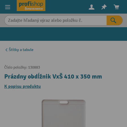
in content
Štítky a tabule
Číslo položky:
130883
Prázdny obdĺžnik VxŠ 410 x 350 mm
K popisu produktu